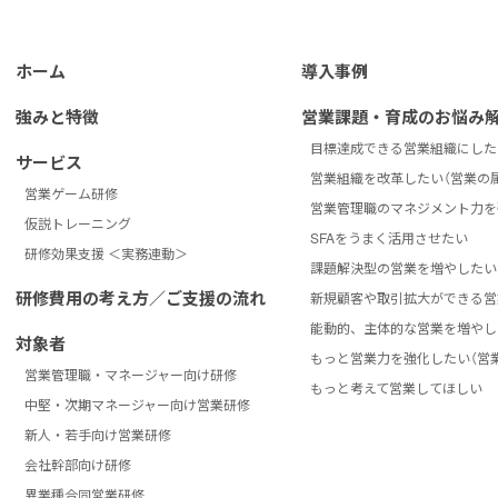
ホーム
導入事例
強みと特徴
営業課題・育成のお悩み
目標達成できる営業組織にした
サービス
営業組織を改革したい（営業の
営業ゲーム研修
営業管理職のマネジメント力を
仮説トレーニング
SFAをうまく活用させたい
研修効果支援 ＜実務連動＞
課題解決型の営業を増やしたい
研修費用の考え方／ご支援の流れ
新規顧客や取引拡大ができる営
能動的、主体的な営業を増やし
対象者
もっと営業力を強化したい（営
営業管理職・マネージャー向け研修
もっと考えて営業してほしい
中堅・次期マネージャー向け営業研修
新人・若手向け営業研修
会社幹部向け研修
異業種合同営業研修